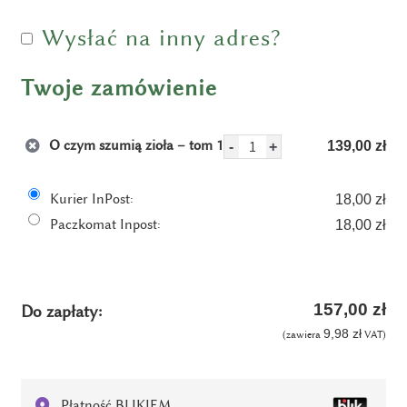
Wysłać na inny adres?
Twoje zamówienie
O czym szumią zioła – tom 1
i
139,00
zł
-
+
l
o
Kurier InPost:
18,00
zł
ś
Paczkomat Inpost:
18,00
zł
ć
O
c
z
157,00
zł
Do zapłaty:
y
9,98
zł
(zawiera
VAT)
m
s
z
Płatność BLIKIEM