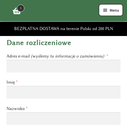
Przejdź
Przejdź
1
Menu
do
do
nawigacji
treści
Strona główna
Zamówienie
SKLEP
BEZPŁATNA DOSTAWA na terenie Polski od 200 PLN
FAQ
Dane rozliczeniowe
DOSTAWA
Adres e-mail
(wyślemy tu informacje o zamówieniu)
*
ZWROTY
Imię
*
REGULAMIN
KONTAKT
Nazwisko
*