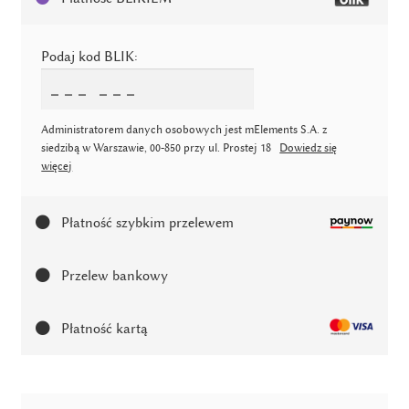
u
m
i
Podaj kod BLIK:
ą
z
i
Administratorem danych osobowych jest mElements S.A. z
o
siedzibą w Warszawie, 00-850 przy ul. Prostej 18
Dowiedz się
więcej
ł
a
–
Płatność szybkim przelewem
t
o
Przelew bankowy
m
1
Płatność kartą